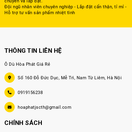
chuyển và lắp đặt.
Đội ngũ nhân viên chuyên nghiệp - Lắp đặt cẩn thận, tỉ mỉ -
Hỗ trợ tư vấn sản phẩm nhiệt tình
THÔNG TIN LIÊN HỆ
Ô Dù Hòa Phát Giá Rẻ
Số 160 Đỗ Đức Dục, Mễ Trì, Nam Từ Liêm, Hà Nội
0919156238
hoaphatjscth@gmail.com
CHÍNH SÁCH