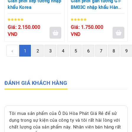
Giàn phơi xếp tường nhập
Giàn phơi gắn tường GT-
khẩu Korea
BM03C nhập khẩu Hàn
Quốc
Giá: 2.150.000
Giá: 1.750.000
VND
VND
‹
1
2
3
4
5
6
7
8
9
ĐÁNH GIÁ KHÁCH HÀNG
Tôi mua sản phẩm của Ô Dù Hòa Phát Giá Rẻ để sử
dụng trong sự kiện của công ty và tôi rất hài lòng với
chất lượng của sản phẩm này. Nhân viên bán hàng rất