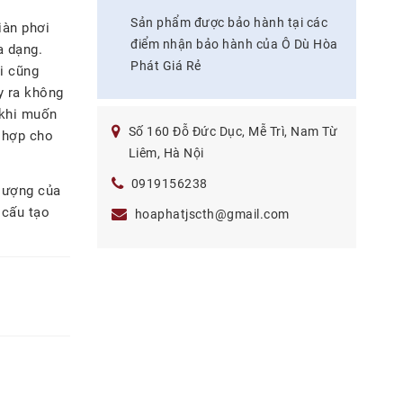
Sản phẩm được bảo hành tại các
iàn phơi
điểm nhận bảo hành của Ô Dù Hòa
a dạng.
Phát Giá Rẻ
ơi cũng
y ra không
 khi muốn
Số 160 Đỗ Đức Dục, Mễ Trì, Nam Từ
 hợp cho
Liêm, Hà Nội
0919156238
 lượng của
 cấu tạo
hoaphatjscth@gmail.com