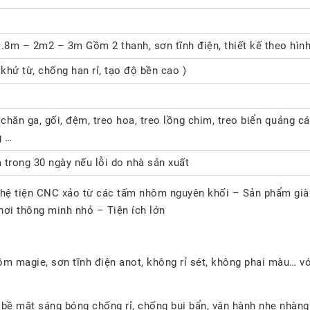
.8m – 2m2 – 3m Gồm 2 thanh, sơn tĩnh điện, thiết kế theo hình
 khử từ, chống han rỉ, tạo độ bền cao )
 chăn ga, gối, đệm, treo hoa, treo lồng chim, treo biển quảng cá
g …
ả trong 30 ngày nếu lỗi do nhà sản xuất
ghệ tiện CNC xảo từ các tấm nhôm nguyên khối – Sản phẩm già
phơi thông minh nhỏ – Tiện ích lớn
 magie, sơn tĩnh điện anot, không rỉ sét, không phai màu… với t
bề mặt sáng bóng chống rỉ, chống bụi bẩn, vận hành nhẹ nhàng