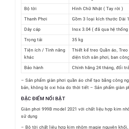
Bộ tời
Hình Chữ Nhật ( Tay rời )
Thanh Phơi
Gồm 3 loại kích thước Dài 1
Dây cáp
Inox 3.04 ( đã qua hệ thống
Trọng tải
35 kg
Tiện ích / Tính năng
Thiết kế treo Quần áo, Treo
khác
diện tích sân phơi, ban côn
Bảo hành
Chính hãng 24 tháng, đổi tr
– Sản phẩm giàn phơi quần áo chế tạo bằng công n
bản, không bị oxi hóa do thời tiết – Sản phẩm giàn 
ĐẶC ĐIỂM NỔI BẬT
Giàn phơi 999B model 2021 với chất liệu hợp kim nhôm
sử dụng
– Bộ tời chất liệu hợp kim nhôm magie nguyên khối, 