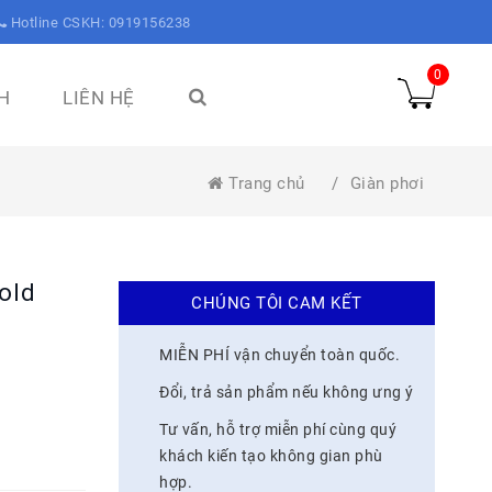
Hotline CSKH: 0919156238
0
H
LIÊN HỆ
Trang chủ
/
Giàn phơi
old
CHÚNG TÔI CAM KẾT
MIỄN PHÍ vận chuyển toàn quốc.
Đổi, trả sản phẩm nếu không ưng ý
Tư vấn, hỗ trợ miễn phí cùng quý
khách kiến tạo không gian phù
hợp.