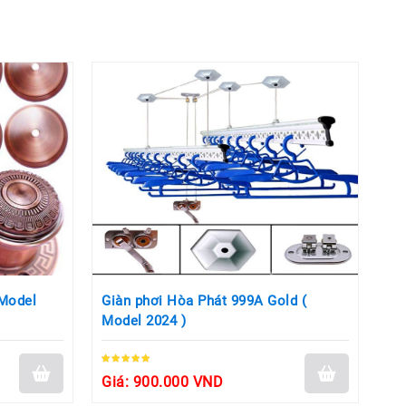
 Model
Giàn phơi Hòa Phát 999A Gold (
Gi
Model 2024 )
99
Giá: 900.000 VND
Gi