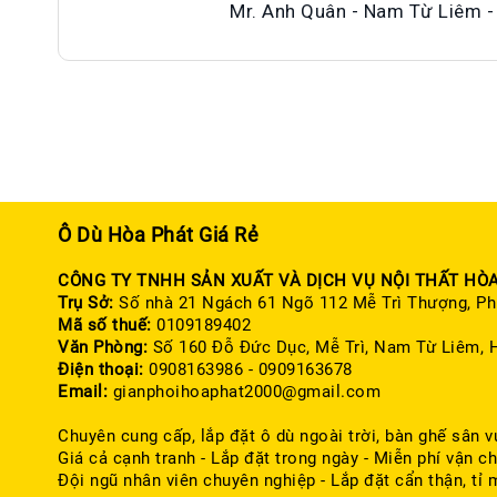
Mr. Anh Quân - Nam Từ Liêm -
Ô Dù Hòa Phát Giá Rẻ
CÔNG TY TNHH SẢN XUẤT VÀ DỊCH VỤ NỘI THẤT HÒ
Trụ Sở:
Số nhà 21 Ngách 61 Ngõ 112 Mễ Trì Thượng, Ph
Mã số thuế:
0109189402
Văn Phòng:
Số 160 Đỗ Đức Dục, Mễ Trì, Nam Từ Liêm, 
Điện thoại:
0908163986 - 0909163678
Email:
gianphoihoaphat2000@gmail.com
Chuyên cung cấp, lắp đặt ô dù ngoài trời, bàn ghế sân v
Giá cả cạnh tranh - Lắp đặt trong ngày - Miễn phí vận ch
Đội ngũ nhân viên chuyên nghiệp - Lắp đặt cẩn thận, tỉ 