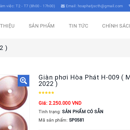
àm việc: T2 - T7 (8h00 - 17h00)
Email: hoaphatjscth@gmail.com
 THIỆU
SẢN PHẨM
TIN TỨC
CHÍNH SÁC
2 )
Giàn phơi Hòa Phát H-009 ( 
2022 )
Giá: 2.250.000 VND
Tình trạng:
SẢN PHẨM CÓ SẴN
Mã sản phẩm:
SP0581