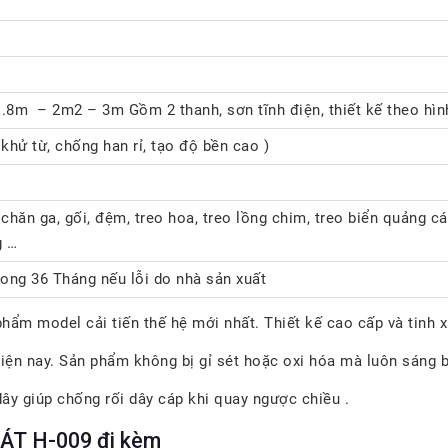
.8m – 2m2 – 3m Gồm 2 thanh, sơn tĩnh điện, thiết kế theo hình
 khử từ, chống han rỉ, tạo độ bền cao )
 chăn ga, gối, đệm, treo hoa, treo lồng chim, treo biển quảng cá
g …
rong 36 Tháng nếu lỗi do nhà sản xuất
hẩm model cải tiến thế hệ mới nhất. Thiết kế cao cấp và tinh 
ện nay. Sản phẩm không bị gỉ sét hoặc oxi hóa mà luôn sáng bó
y giúp chống rối dây cáp khi quay ngược chiều .
HÁT H-009 đi kèm