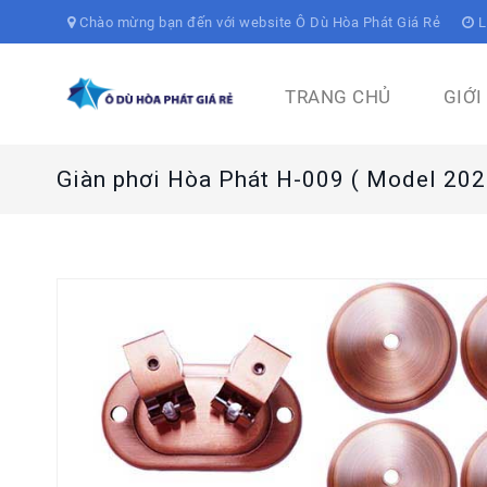
Chào mừng bạn đến với website Ô Dù Hòa Phát Giá Rẻ
L
TRANG CHỦ
GIỚI
Giàn phơi Hòa Phát H-009 ( Model 202