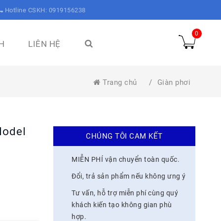
Hotline CSKH: 0919156238
0
H
LIÊN HỆ
Trang chủ
/
Giàn phơi
Model
CHÚNG TÔI CAM KẾT
MIỄN PHÍ vận chuyển toàn quốc.
Đổi, trả sản phẩm nếu không ưng ý
Tư vấn, hỗ trợ miễn phí cùng quý
khách kiến tạo không gian phù
hợp.