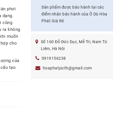
Sản phẩm được bảo hành tại các
iàn phơi
điểm nhận bảo hành của Ô Dù Hòa
a dạng.
Phát Giá Rẻ
ơi cũng
y ra không
 khi muốn
Số 160 Đỗ Đức Dục, Mễ Trì, Nam Từ
 hợp cho
Liêm, Hà Nội
0919156238
 lượng của
 cấu tạo
hoaphatjscth@gmail.com