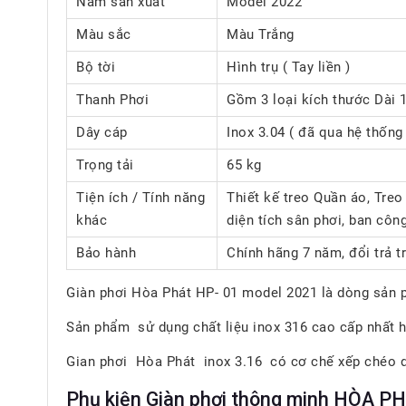
Năm sản xuất
Model 2022
Màu sắc
Màu Trắng
Bộ tời
Hình trụ ( Tay liền )
Thanh Phơi
Gồm 3 loại kích thước Dài 1
Dây cáp
Inox 3.04 ( đã qua hệ thống
Trọng tải
65 kg
Tiện ích / Tính năng
Thiết kế treo Quần áo, Treo
khác
diện tích sân phơi, ban côn
Bảo hành
Chính hãng 7 năm, đổi trả t
Giàn phơi Hòa Phát HP- 01 model 2021 là dòng sản p
Sản phẩm sử dụng chất liệu inox 316 cao cấp nhất hi
Gian phơi Hòa Phát inox 3.16 có cơ chế xếp chéo dâ
Phụ kiện Giàn phơi thông minh HÒA P