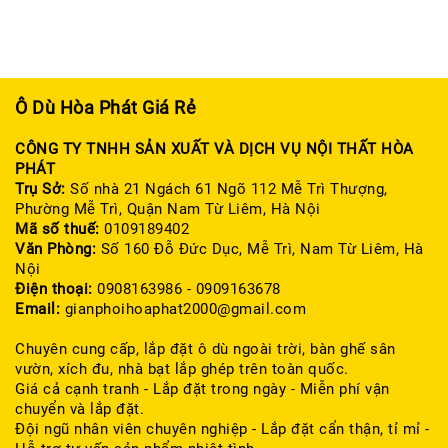
Ô Dù Hòa Phát Giá Rẻ
CÔNG TY TNHH SẢN XUẤT VÀ DỊCH VỤ NỘI THẤT HÒA
PHÁT
Trụ Sở:
Số nhà 21 Ngách 61 Ngõ 112 Mễ Trì Thượng,
Phường Mễ Trì, Quận Nam Từ Liêm, Hà Nội
Mã số thuế:
0109189402
Văn Phòng:
Số 160 Đỗ Đức Dục, Mễ Trì, Nam Từ Liêm, Hà
Nội
Điện thoại:
0908163986 - 0909163678
Email:
gianphoihoaphat2000@gmail.com
Chuyên cung cấp, lắp đặt ô dù ngoài trời, bàn ghế sân
vườn, xích đu, nhà bạt lắp ghép trên toàn quốc.
Giá cả cạnh tranh - Lắp đặt trong ngày - Miễn phí vận
chuyển và lắp đặt.
Đội ngũ nhân viên chuyên nghiệp - Lắp đặt cẩn thận, tỉ mỉ -