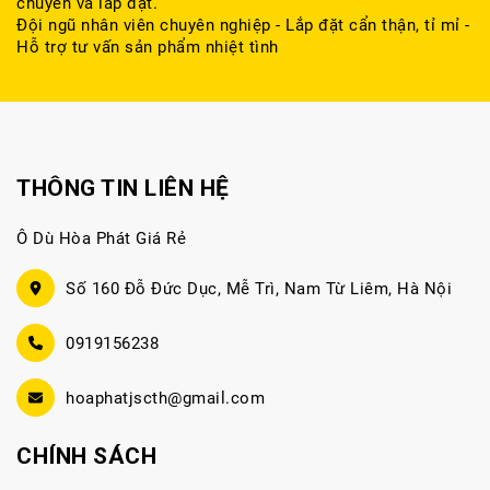
chuyển và lắp đặt.
Đội ngũ nhân viên chuyên nghiệp - Lắp đặt cẩn thận, tỉ mỉ -
Hỗ trợ tư vấn sản phẩm nhiệt tình
THÔNG TIN LIÊN HỆ
Ô Dù Hòa Phát Giá Rẻ
Số 160 Đỗ Đức Dục, Mễ Trì, Nam Từ Liêm, Hà Nội
0919156238
hoaphatjscth@gmail.com
CHÍNH SÁCH