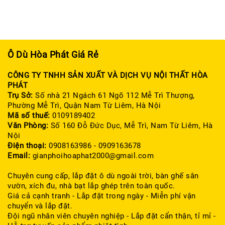
Ô Dù Hòa Phát Giá Rẻ
CÔNG TY TNHH SẢN XUẤT VÀ DỊCH VỤ NỘI THẤT HÒA
PHÁT
Trụ Sở:
Số nhà 21 Ngách 61 Ngõ 112 Mễ Trì Thượng,
Phường Mễ Trì, Quận Nam Từ Liêm, Hà Nội
Mã số thuế:
0109189402
Văn Phòng:
Số 160 Đỗ Đức Dục, Mễ Trì, Nam Từ Liêm, Hà
Nội
Điện thoại:
0908163986 - 0909163678
Email:
gianphoihoaphat2000@gmail.com
Chuyên cung cấp, lắp đặt ô dù ngoài trời, bàn ghế sân
vườn, xích đu, nhà bạt lắp ghép trên toàn quốc.
Giá cả cạnh tranh - Lắp đặt trong ngày - Miễn phí vận
chuyển và lắp đặt.
Đội ngũ nhân viên chuyên nghiệp - Lắp đặt cẩn thận, tỉ mỉ -