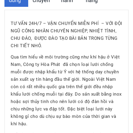
dung
chuyển
hành
hàng
TƯ VẤN 24H/7 – VẬN CHUYỂN MIỄN PHÍ – VỚI ĐỘI
NGŨ CÔNG NHÂN CHUYÊN NGHIỆP, NHIỆT TÌNH,
CHU ĐÁO, ĐƯỢC ĐÀO TẠO BÀI BẢN TRONG TỪNG
CHI TIẾT NHỎ.
Qua tìm hiểu về môi trường cũng như khí hậu ở Việt
Nam, Công ty Hòa Phát đã chọn loại lưới chống
muỗi được nhập khẩu từ Ý với hệ thống day chuyền
sản xuất uy tín hàng đầu thế giới. Ngoài Việt Nam
còn có rất nhiều quốc gia trên thế giới đều nhập
khẩu lưới chống muỗi tại đây. Do sản xuất bằng inox
hoặc sợi thủy tinh cho nên lưới có độ đàn hồi và
chịu những lực va đập tốt. Đặc biệt loại lưới này
không gỉ cho dù chịu sự bào mòn của thời gian và
khí hậu.