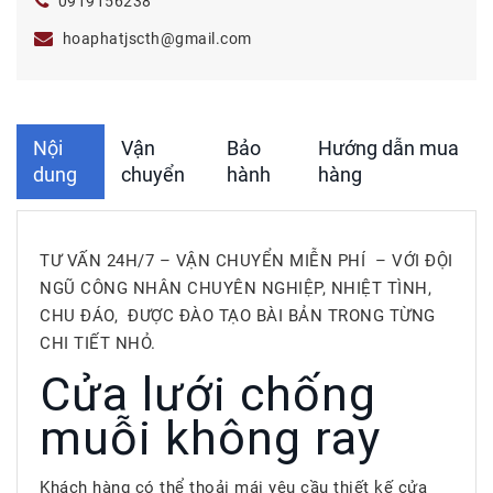
0919156238
hoaphatjscth@gmail.com
Nội
Vận
Bảo
Hướng dẫn mua
dung
chuyển
hành
hàng
TƯ VẤN 24H/7 – VẬN CHUYỂN MIỄN PHÍ – VỚI ĐỘI
NGŨ CÔNG NHÂN CHUYÊN NGHIỆP, NHIỆT TÌNH,
CHU ĐÁO, ĐƯỢC ĐÀO TẠO BÀI BẢN TRONG TỪNG
CHI TIẾT NHỎ.
Cửa lưới chống
muỗi không ray
Khách hàng có thể thoải mái yêu cầu thiết kế cửa